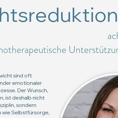
htsreduktio
ac
hotherapeutische Unterstützu
icht sind oft
ender emotionaler
zesse. Der Wunsch,
, ist deshalb nicht
sziplin, sondern
 wie Selbstfürsorge,