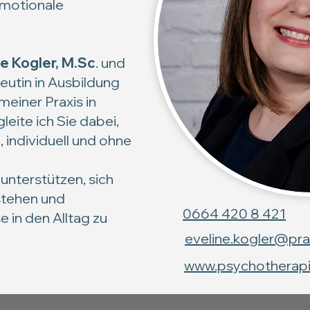
motionale
ne Kogler, M.Sc
. und
utin in Ausbildung
 meiner Praxis in
eite ich Sie dabei,
individuell und ohne
nterstützen, sich
stehen und
0664 420 8 421
 in den Alltag zu
eveline.kogler@pra
www.psychotherapie