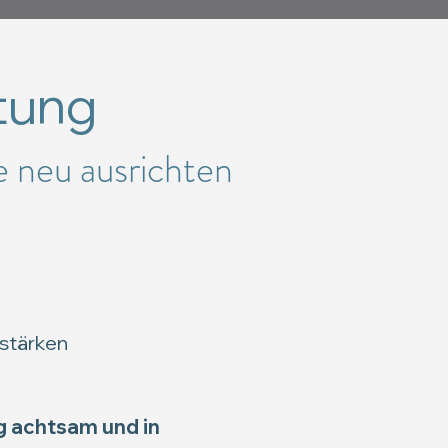
tung
e neu ausrichten
 stärken
eg achtsam und in