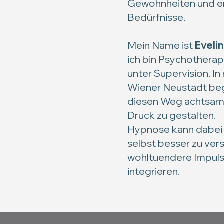
Gewohnheiten und e
Bedürfnisse.
Mein Name ist
Eveli
ich bin
Psychotherape
unter Supervision.
In
Wiener Neustadt begl
diesen Weg achtsam, 
Druck zu gestalten.
Hypnose kann dabei u
selbst besser zu ver
wohltuendere Impulse
integrieren.