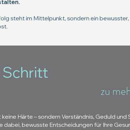
talten.
folg steht im Mittelpunkt, sondern ein bewusster,
st.
 Schritt
zu meh
keine Härte – sondern Verständnis, Geduld und 
ie dabei, bewusste Entscheidungen für Ihre Gesun