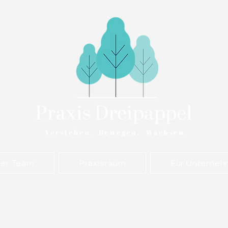
er Team
Praxisraum
Für Unterne