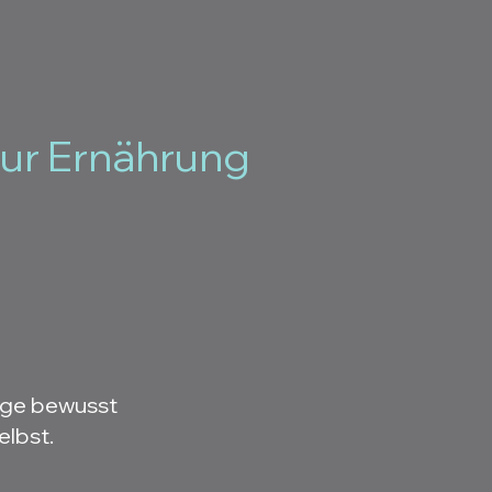
nur Ernährung
nge bewusst
elbst.