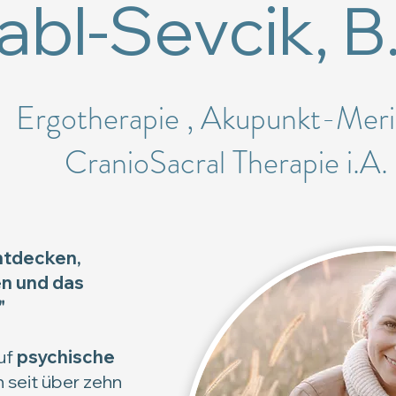
abl-Sevcik, B
Ergotherapie , Akupunkt-Mer
CranioSacral Therapie i.A
ntdecken,
en und das
"
uf
psychische
h seit über zehn