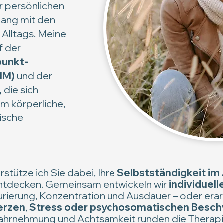
r persönlichen
ang mit den
Alltags. Meine
f der
unkt-
MM)
und der
,
die sich
um körperliche,
ische
rstütze ich Sie dabei, Ihre
Selbstständigkeit im 
ntdecken. Gemeinsam entwickeln wir
individuell
turierung, Konzentration und Ausdauer – oder e
erzen
,
Stress oder psychosomatischen Besc
hrnehmung und Achtsamkeit runden die Therapi