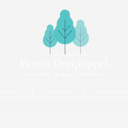
er Team
Praxisraum
Für Unterne