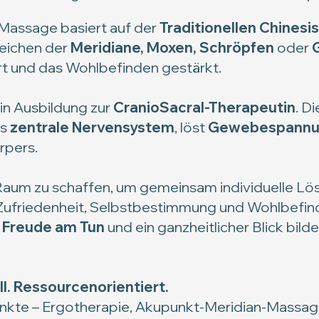
Massage basiert auf der
Traditionellen Chinesi
reichen der
Meridiane, Moxen, Schröpfen
oder
rt und das Wohlbefinden gestärkt.
 in Ausbildung zur
CranioSacral-Therapeutin
. D
as
zentrale Nervensystem
, löst
Gewebespann
rpers.
n Raum zu schaffen, um gemeinsam individuelle Lös
Zufriedenheit, Selbstbestimmung und Wohlbefin
, Freude
am Tun
und ein ganzheitlicher Blick bild
ll. Ressourcenorientiert.
kte – Ergotherapie, Akupunkt-Meridian-Massage