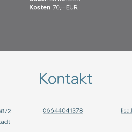
Kosten
: 70,-- EUR
Kontakt
​06644041378
lis
38/2
tadt