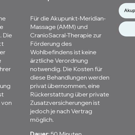
Akup
he
Für die Akupunkt-Meridian-
ie
Massage (AMM) und
. Die
CranioSacral-Therapie zur
kt
Förderung des
er
Wohlbefindens ist keine
e
ärztliche Verordnung
hrer
notwendig. Die Kosten für
diese Behandlungen werden
rung
privat übernommen, eine
st
Rückerstattung über private
 von
Zusatzversicherungen ist
jedoch je nach Vertrag
möglich.
Dauer
: 50 Minuten