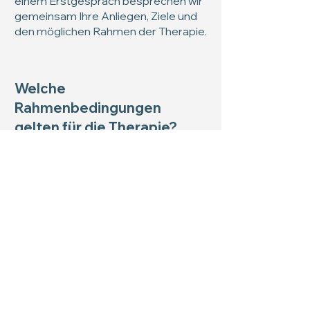
einem Erstgespräch besprechen wir
gemeinsam Ihre Anliegen, Ziele und
den möglichen Rahmen der Therapie.
Welche
Rahmenbedingungen
gelten für die Therapie?
Dauer einer Einheit
: 45 Minuten
Kosten pro Einheit
: €90
Bezahlung
: per Überweisung, jeweils
nach der Sitzung
Absageregelung
: Termine, die nicht
mindestens 24 Stunden vorher
abgesagt werden, müssen zur Gänze
verrechnet werden.