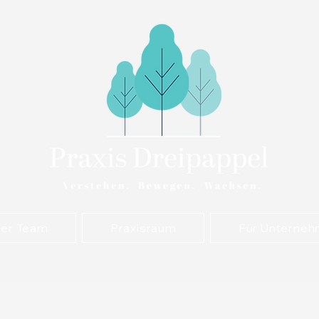
er Team
Praxisraum
Für Unterne