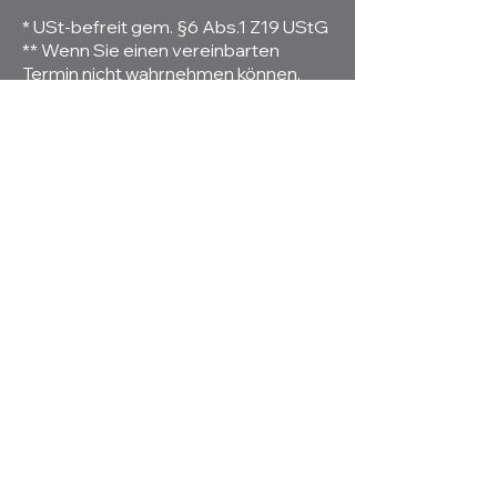
* USt-befreit gem. §6 Abs.1 Z19 UStG
** Wenn Sie einen vereinbarten
Termin nicht wahrnehmen können,
ersuche ich Sie, spätestens 48
Stunden vor dem Termin
telefonisch/per SMS abzusagen, da
nicht rechtzeitig abgesagte Termine
voll verrechnet werden müssen.
Kontakt
Dreipappelstraße 38/2
2700 Wiener Neustadt
Österreich
06704099500